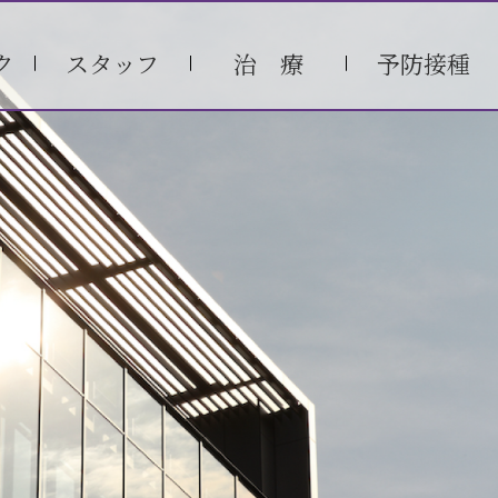
ク
スタッフ
治 療
予防接種